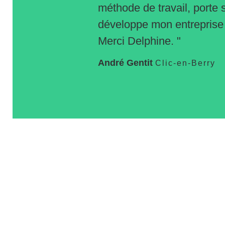
méthode de travail, porte s
développe mon entreprise s
Merci Delphine. "
André Gentit
Clic-en-Berry
06.82.31.20.11
contact@delphine2p2a.fr
50 rue de Lazenay 18000 Bourges