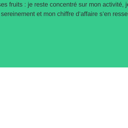
es fruits : je reste concentré sur mon activité, j
ereinement et mon chiffre d’affaire s’en resse
Menu
Actualités
Accueil
Services aux entreprises
Gestion administative